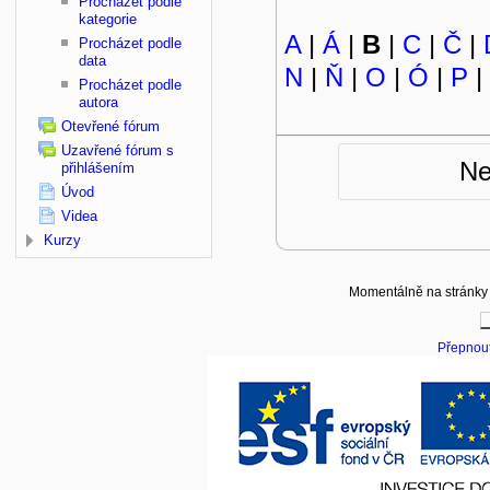
Procházet podle
kategorie
A
|
Á
|
B
|
C
|
Č
|
Procházet podle
data
N
|
Ň
|
O
|
Ó
|
P
|
Procházet podle
autora
Otevřené fórum
Uzavřené fórum s
Ne
přihlášením
Úvod
Videa
Kurzy
Momentálně na stránky p
Přepnout