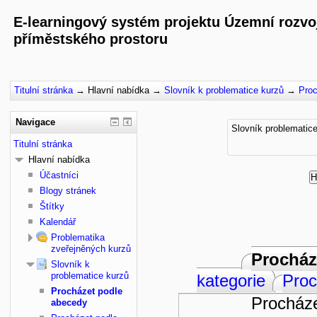
E-learningový systém projektu Územní rozvoj
příměstského prostoru
Titulní stránka
→
Hlavní nabídka
→
Slovník k problematice kurzů
→
Proc
Navigace
Slovník problematic
Titulní stránka
Hlavní nabídka
Účastníci
Blogy stránek
Štítky
Kalendář
Problematika
zveřejněných kurzů
Procház
Slovník k
problematice kurzů
kategorie
Proc
Procházet podle
Procháze
abecedy