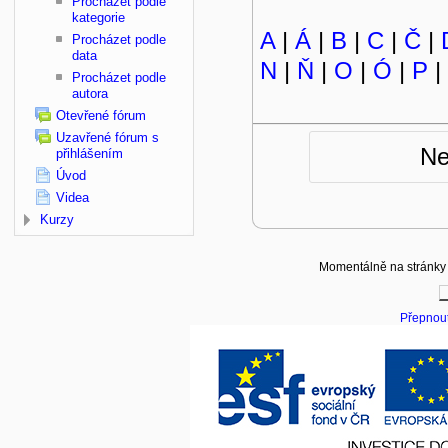
Procházet podle
kategorie
A
|
Á
|
B
|
C
|
Č
|
Procházet podle
data
N
|
Ň
|
O
|
Ó
|
P
|
Procházet podle
autora
Otevřené fórum
Uzavřené fórum s
Ne
přihlášením
Úvod
Videa
Kurzy
Momentálně na stránky p
Přepnout