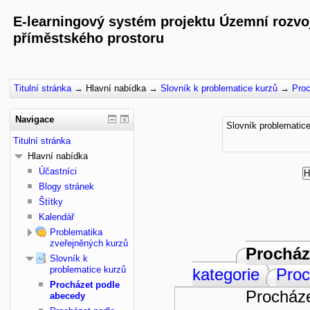
E-learningový systém projektu Územní rozvoj
příměstského prostoru
Titulní stránka
→
Hlavní nabídka
→
Slovník k problematice kurzů
→
Proc
Navigace
Slovník problematic
Titulní stránka
Hlavní nabídka
Účastníci
Blogy stránek
Štítky
Kalendář
Problematika
zveřejněných kurzů
Procház
Slovník k
problematice kurzů
kategorie
Proc
Procházet podle
Procháze
abecedy